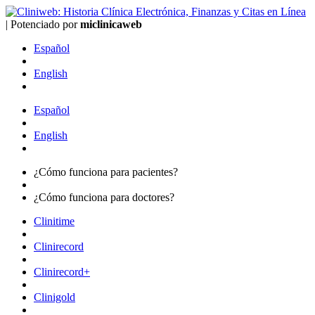
|
Potenciado por
mi
clinica
web
Español
English
Español
English
¿Cómo funciona para
pacientes?
¿Cómo funciona para
doctores?
Clinitime
Clinirecord
Clinirecord+
Clinigold