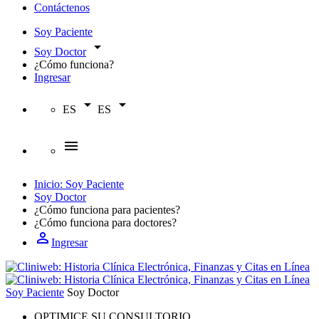
Contáctenos
Soy Paciente
arrow_drop_down
Soy Doctor
¿Cómo funciona?
Ingresar
arrow_drop_down
arrow_drop_down
ES
ES
menu
Inicio: Soy Paciente
Soy Doctor
¿Cómo funciona para
pacientes?
¿Cómo funciona para
doctores?
person_outline
Ingresar
Soy Paciente
Soy Doctor
OPTIMICE SU CONSULTORIO