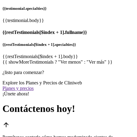
{{testimonial.specialties}}
{{testimonial.body}}
{{restTestimonials[$index + 1].fullname}}
{{restTestimonials[$index + 1].specialties}}
{{restTestimonials[$index + 1].body}}
{{ showMoreTestimonials ? "Ver menos" : "Ver más" }}
¿listo para comenzar?
Explore los Planes y Precios de Cliniweb
Planes y precios
¡Únete ahora!
Contáctenos hoy!
arrow_upward