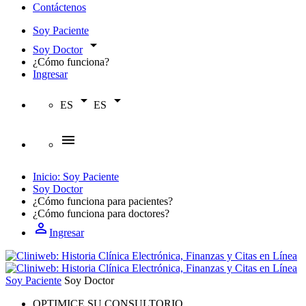
Contáctenos
Soy Paciente
arrow_drop_down
Soy Doctor
¿Cómo funciona?
Ingresar
arrow_drop_down
arrow_drop_down
ES
ES
menu
Inicio: Soy Paciente
Soy Doctor
¿Cómo funciona para
pacientes?
¿Cómo funciona para
doctores?
person_outline
Ingresar
Soy Paciente
Soy Doctor
OPTIMICE SU CONSULTORIO