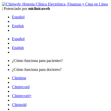
|
Potenciado por
mi
clinica
web
Español
English
Español
English
¿Cómo funciona para
pacientes?
¿Cómo funciona para
doctores?
Clinitime
Clinirecord
Clinirecord+
Clinigold