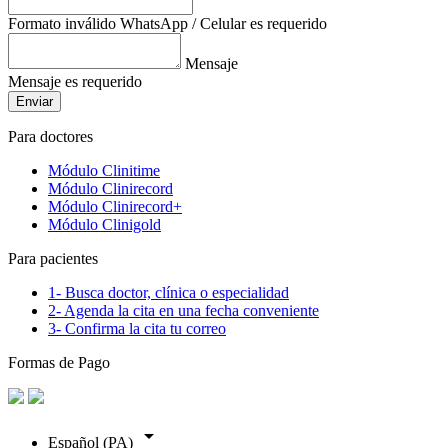
Formato inválido
WhatsApp / Celular es requerido
Mensaje
Mensaje es requerido
Enviar
Para doctores
Módulo Clinitime
Módulo Clinirecord
Módulo Clinirecord+
Módulo Clinigold
Para pacientes
1- Busca doctor, clínica o especialidad
2- Agenda la cita en una fecha conveniente
3- Confirma la cita tu correo
Formas de Pago
arrow_drop_down
Español (PA)