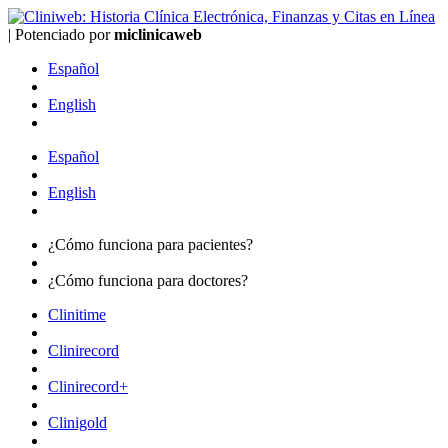
|
Potenciado por
mi
clinica
web
Español
English
Español
English
¿Cómo funciona para
pacientes?
¿Cómo funciona para
doctores?
Clinitime
Clinirecord
Clinirecord+
Clinigold