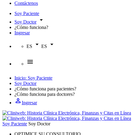
Contáctenos
Soy Paciente
arrow_drop_down
Soy Doctor
¿Cómo funciona?
Ingresar
arrow_drop_down
arrow_drop_down
ES
ES
menu
Inicio: Soy Paciente
Soy Doctor
¿Cómo funciona para
pacientes?
¿Cómo funciona para
doctores?
person_outline
Ingresar
Soy Paciente
Soy Doctor
OPTIMICE SU CONSULTORIO