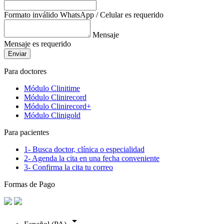
Formato inválido
WhatsApp / Celular es requerido
Mensaje
Mensaje es requerido
Enviar
Para doctores
Módulo Clinitime
Módulo Clinirecord
Módulo Clinirecord+
Módulo Clinigold
Para pacientes
1- Busca doctor, clínica o especialidad
2- Agenda la cita en una fecha conveniente
3- Confirma la cita tu correo
Formas de Pago
arrow_drop_down